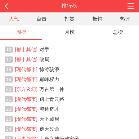
排行榜
人气
点击
打赏
畅销
热评
周榜
月榜
总榜
[都市其他]
对手
16
[都市其他]
破局
17
[现代都市]
惊涛骇浪
18
[现代都市]
巅峰权力
19
[东方玄幻]
万古第一神
20
[现代都市]
踏上青云路
21
[现代都市]
鸿途奇才
22
[现代都市]
天下藏局
23
[现代都市]
逆天改命
24
[历史架空]
大唐之神级败家子