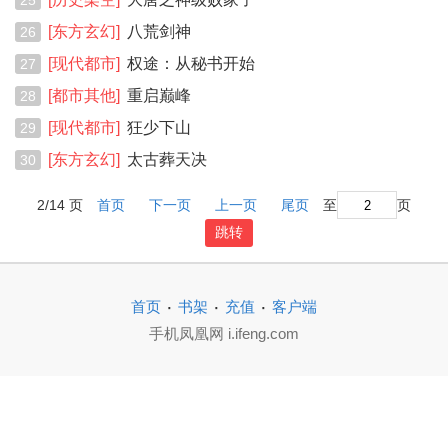
25
[东方玄幻]
八荒剑神
26
[现代都市]
权途：从秘书开始
27
[都市其他]
重启巅峰
28
[现代都市]
狂少下山
29
[东方玄幻]
太古葬天决
30
2/14 页
首页
下一页
上一页
尾页
至
页
跳转
·
·
·
首页
书架
充值
客户端
手机凤凰网 i.ifeng.com