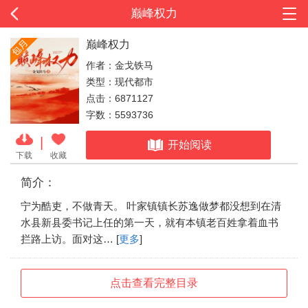
巅峰权力
巅峰权力
作者：金戈铁马
类型：现代都市
点击：6871127
字数：5593736
|
开始阅读
下载
收藏
简介：
宁为酷吏，不做青天。 叶家镇镇长苏逸做梦都没想到在清
水县新县委书记上任的第一天，就有本镇老百姓拿着血书
拦路上访。面对这… [
更多
]
点击查看完整目录