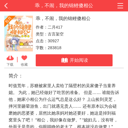
乖，不闹，我的锦鲤傻相公
乖，不闹，我的锦鲤傻相公
作者：二月417
类型：古言架空
点击：30927
字数：283818
|
开始阅读
下载
收藏
简介：
时值荒年，苏糖被家里人卖给了隔壁村的吴家傻子当童养
媳。 为此，她已经做好了吃苦的准备。 但是…… 谁能告诉
他，她家小相公为什么运气总是这么好？ 上山捡到灵芝，
摔河里砸晕游鱼，出门就遇见贵人…… 还有原本以为会磋
磨她的恶婆婆，居然比她亲妈对她还要好，她这是掉到福
窝里头了吧！ “相公，我好像在做梦。” “媳妇儿，没有呀，
外面天是亮的，你眼睛睁的老大了，根本就没在做梦！”