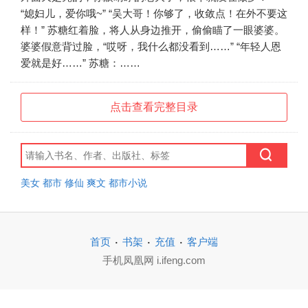
“媳妇儿，爱你哦~” “吴大哥！你够了，收敛点！在外不要这
样！” 苏糖红着脸，将人从身边推开，偷偷瞄了一眼婆婆。
婆婆假意背过脸，“哎呀，我什么都没看到……” “年轻人恩
爱就是好……” 苏糖：……
点击查看完整目录
美女
都市
修仙
爽文
都市小说
·
·
·
首页
书架
充值
客户端
手机凤凰网 i.ifeng.com