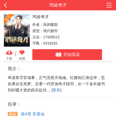
鸿途奇才
鸿途奇才
作者：风和暖阳
类型：现代都市
点击：17588512
字数：9318281
|
开始阅读
下载
收藏
简介：
奇谋算尽官场事，正气浩然天地魂。红颜知己身边伴，悲
欢离合生死梦。且看一代官场奇才陆羽，从一个县长秘书
到封疆大吏的跌宕起伏… [
更多
]
目录：
第4章 常委会
最新