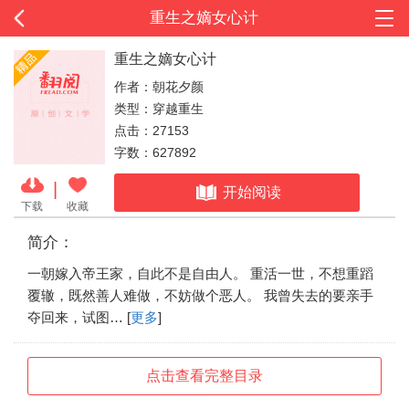
重生之嫡女心计
重生之嫡女心计
作者：朝花夕颜
类型：穿越重生
点击：27153
字数：627892
|
开始阅读
下载
收藏
简介：
一朝嫁入帝王家，自此不是自由人。 重活一世，不想重蹈
覆辙，既然善人难做，不妨做个恶人。 我曾失去的要亲手
夺回来，试图… [
更多
]
点击查看完整目录