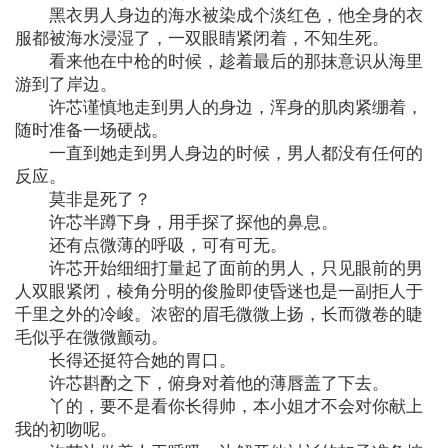
黑衣男人身边的海水被染成个淡红色，他全身的衣
服都被海水浸湿了，一双眼睛紧闭着，不知生死。
看来他在中枪的时候，趁着最后的那抹意识从海里
游到了岸边。
许芯谨慎地走到男人的身边，浑身的肌肉紧绷着，
随时准备一场硬战。
一直到她走到男人身边的时候，男人都没有任何的
反应。
莫非是死了？
许芯半蹲下身，用手探了探他的鼻息。
还有点微薄的呼吸，可有可无。
许芯开始细细打量起了面前的男人，只见眼前的男
人双眼紧闭，棱角分明的俊脸即使昏迷也是一副拒人于
千里之外的冷峻。浓密的眉毛微微上扬，长而微卷的睫
毛似乎在微微颤动。
长得还挺符合她的胃口。
许芯斟酌之下，俯身对着他的薄唇盖了下去。
丫的，要不是看你长得帅，本小姐才不会对你献上
我的初吻呢。