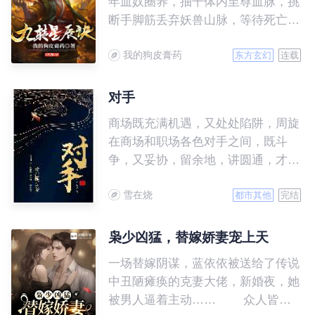
年血奴圈养，抽干体内至尊血脉，挑
断手脚筋丢弃妖兽山脉，等待死亡来
临。 然而，一块黑色石头的出现，
我的狗皮膏药
让苏阳大难不死，习斗战圣法，创九
东方玄幻
连载
转星辰诀，灭仇敌，夺造化。 从此
踏上一段血战无敌之路！
对手
商场既充满机遇，又处处陷阱，周旋
在商场和职场各色对手之间，既斗
争，又妥协，留余地，讲圆通，才是
商场智慧的至高境界。
雪在烧
都市其他
完结
枭少凶猛，替嫁娇妻宠上天
一场替嫁阴谋，蓝依依被送给了传说
中丑陋瘫痪的克妻大佬，新婚夜，她
被男人逼着主动…… 众人皆