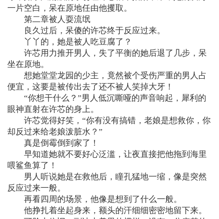
一片空白，呆在原地任由他攫取。
第二章被人耍流氓
良久过后，呆傻的许芯终于反应过来。
丫丫的，她是被人吃豆腐了？
许芯用力推开男人，失了平衡的她后退了几步，呆
坐在原地。
想她堂堂龙园的少主，竟然被个受伤严重的男人占
便宜，这要是被传出去了还不被人笑掉大牙！
“你想干什么？”男人低沉嘶哑的声音响起，犀利的
眼神直射在许芯的身上。
许芯觉得好笑，“你有没有搞错，老娘是想救你，你
却反过来给老娘泼脏水？”
真是倒霉倒到家了！
早知道她就不要好心泛滥，让夜直接把他拖到海里
喂鲨鱼算了！
男人听说她是在救他后，瞳孔猛地一缩，像是突然
反应过来一般。
再看四周的场景，他像是想到了什么一般。
他挣扎着坐起身来，额头的汗细细密密地留下来。