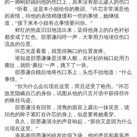
的一脚刚好踢到他的伤口上，原本没有那么渗人的伤口
“听着，这是本小姐给你的教训。”许芯非常满意他
的表情，待他的表情稍微缓和一些的事情，她继续
道，“接下来本小姐有点事情要问你。”
鲜红的热血汩汩地流出来，染得他身上的白色衬衫
都变成了红色。邵墨谦闷哼一声，大掌用力地堵住伤口
流血的位置。
许芯光是看着，就觉得胸口的位置发疼。
谁知道邵墨谦像是没事人般，在衬衫的袖口处用力
撕扯，就听‘撕拉’一声，拽下了一块。
邵墨谦自顾自地将伤口系上，头也不抬地道：“什么
事情。”
“你为什么会出现在这里，而且还受了枪伤。”许芯
故意隐瞒自己的身份，试图从他的只言片语中获得些许
的蛛丝马迹。
邵墨谦没有回答，清隽的面容上露出一抹笑意，琥
珀色的眸子紧盯在许芯的身上，似是要将她看穿。
良久，邵墨谦清冷的声音响起，“那你又是因为什么
出现在这里。”
海风将邵墨谦的碎发吹得飞扬，他的声音和着风声