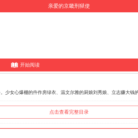
亲爱的京畿刑狱使
开始阅读
。少女心爆棚的仵作房绿衣、温文尔雅的厨娘刘秀娘、立志赚大钱的儒
点击查看完整目录