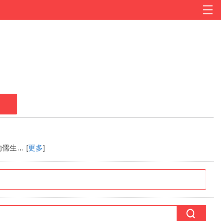
生… [
更多
]