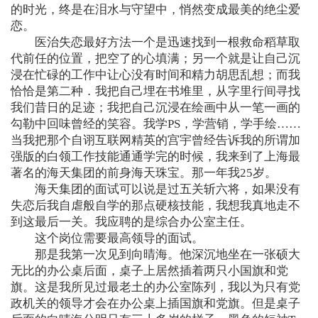
的时光，终是在泪水与守望中，悄然变成最美的绝尘爱
恋。
医治失恋最好方法一个是迅速找到一根救命稻草取
代前任的位置，把空了的心填满；另一个就是让自己沉
浸在忙碌的工作中让心没有时间和精力胡思乱想；而我
恰恰是第二种．我把自己埋在书堆里，从字里行间寻找
我们昔日的足迹；我把自己沉浸在绘画中从一笔一画的
勾勒中回味曾经的笑容。我学PS，学营销，学手绘……
当我把那个自诩互联网精英的宫宇曾经告诉我的所谓加
强版的白领工作技能通通学完的时候，我来到了上海最
著名的海天集团的前身海天珠宝。那一年我25岁。
海天集团的面试可以说是过五关斩六将，如果没有
失恋后我自虐般自学的那点硬核技能，我想我真地走不
到这最后一关。我应聘的是综合办公室主任。
这个岗位需要最高领导的面试。
那是我第一次见到向晴海。他深沉地坐在一张硕大
无比的办公桌后面，桌子上居然插着两只小国旗和党
旗。这是我所见过最老土的办公室陈列，我以为只有党
政机关的领导才会在办公桌上插国旗和党旗。但是桌子