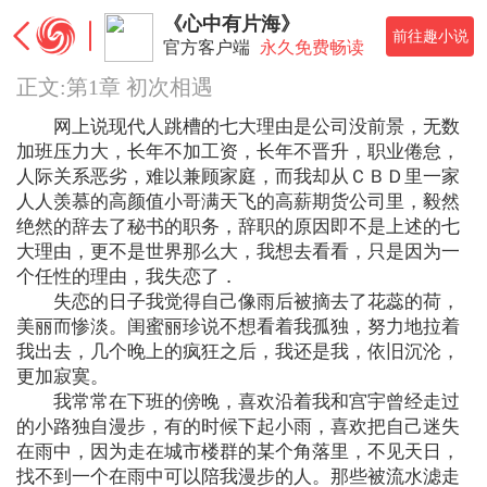
《心中有片海》
前往趣小说
官方客户端
永久免费畅读
正文:第1章 初次相遇
网上说现代人跳槽的七大理由是公司没前景，无数
加班压力大，长年不加工资，长年不晋升，职业倦怠，
人际关系恶劣，难以兼顾家庭，而我却从ＣＢＤ里一家
人人羡慕的高颜值小哥满天飞的高薪期货公司里，毅然
绝然的辞去了秘书的职务，辞职的原因即不是上述的七
大理由，更不是世界那么大，我想去看看，只是因为一
个任性的理由，我失恋了．
失恋的日子我觉得自己像雨后被摘去了花蕊的荷，
美丽而惨淡。闺蜜丽珍说不想看着我孤独，努力地拉着
我出去，几个晚上的疯狂之后，我还是我，依旧沉沦，
更加寂寞。
我常常在下班的傍晚，喜欢沿着我和宫宇曾经走过
的小路独自漫步，有的时候下起小雨，喜欢把自己迷失
在雨中，因为走在城市楼群的某个角落里，不见天日，
找不到一个在雨中可以陪我漫步的人。那些被流水滤走