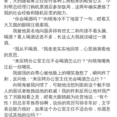
务，大到随着蒋主任应付各种工商税务的检查公关，小
到帮总经理订购机票酒店参加饭局，这两年确实磨炼了
我的社会经验和随机应变的能力。
“你会喝酒吗？”向晴海冷不丁地冒了一句，瞪着又
大又圆的眼睛注视着我。
我被他莫名地问题弄得有些丈二和尚摸不着头脑。
喝酒？看人喝酒还差不多，长这么大我就没碰过一滴
酒。
“我从不喝酒。”我老老实实地回答，心里揣测着他
的意思。
“来应聘办公室主任不会喝酒怎么行？”向晴海嘴角
泛起一丝嘲笑。
我倔强的自尊心被他脸上的嘲笑激怒了，瞬间炸了
刺，反问他：“来应聘办公室主任光会喝酒怎么行？”
向晴海被我问愣了，可能他没想到面前这个貌不惊
人的面试者敢挑战他的权威！我的炸刺反而让他对我产
生了另眼相看之意，瞪着大眼睛颇为欣赏地说：“有个
性！田总非常推荐你啊，说你的简历写得非常好，文字
表达能力很好，如果这个办公室主任不适合你，你愿意
尝试其他岗位吗？”