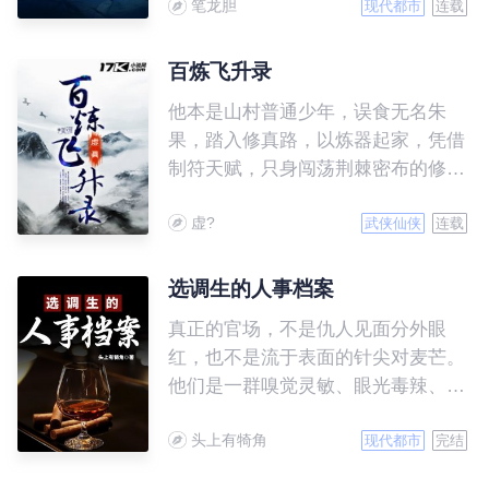
笔龙胆
现代都市
连载
百炼飞升录
他本是山村普通少年，误食无名朱
果，踏入修真路，以炼器起家，凭借
制符天赋，只身闯荡荆棘密布的修仙
界，一路修炼高升得意之时，身上却
虚?
有了难以预料的变化，是福还是祸？
武侠仙侠
连载
选调生的人事档案
真正的官场，不是仇人见面分外眼
红，也不是流于表面的针尖对麦芒。
他们是一群嗅觉灵敏、眼光毒辣、聪
明绝顶，而且精力极度旺盛的人；他
头上有犄角
们是一群只要出手，就绝不会让你翻
现代都市
完结
身的人。他们里面，又好人，也有坏