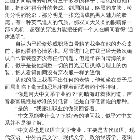
后面的向晴海分明只有三十多岁的样子，黑色的短袖T
恤，把他衬得分外的老成。剑眉朗目，略黑的皮肤，棱
角分明的轮廓，那分明是一张充满成熟男人魅力的脸
庞，有一种英气逼人的气质。那双又大又圆的眼睛像一
部X光机，超强的穿透力能把任何一个人在瞬间看得“通
体透明”。
自认为已经修炼成职场白骨精的我坐在他的办公桌
前，被他看得心情紧张。尽管进门之前我已经无数次确
认自己着装整齐没有任何问题，但是坐在向晴海的面
前，似乎是被他洞悉一切的目光层层扒掉心理上的伪
装，把人看得如同没有穿衣服一样的透彻。
从他的脸上我看不出任何的表情，他却坐在桌子后
面居高临下毫无顾忌地审视着面试者的个性特征。
“你是河大中文系毕业的？”向晴海盯着我问道，声
音极富磁性是标准的男低音，还是自带低音炮的那种。
“是的。”我露出职业的微笑回答着。
“中文系能学什么？”他好奇的地问我，似乎对中文
系并不是很了解。
“中文系也是汉语言文学专业，主要是古代汉语、现
代汉语、中外古典文学、现代文学、政治经济学、逻辑