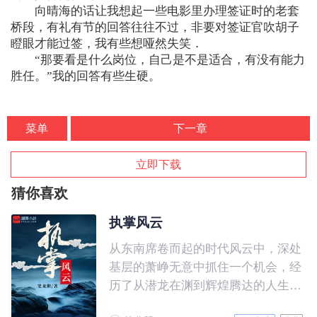
向晴海的话让我想起一些电影里办理签证时的老套
桥段，有礼有节的回答往往不过，非要对签证官吹胡子
瞪眼才能过签，我有些想哑然失笑．
“那要看是什么岗位，自己是不是适合，有没有能力
胜任。”我的回答有些生硬。
菜单
下一章
立即下载
猜你喜欢
执掌风云
从东南席卷而起的时代风云中，深处
基层的萧峥无意中抓住一个机会，经
历了从潜龙在渊到辉煌腾达的人生历
程。