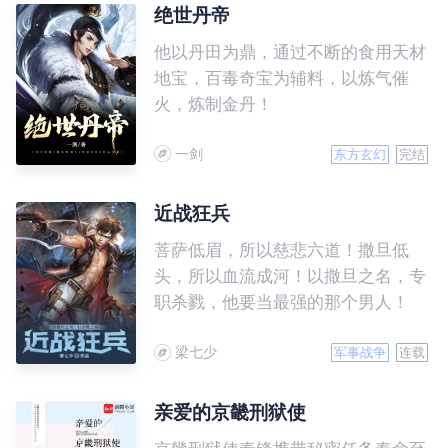
人。 他们是一个特殊的群体，
绝世丹帝
不喜欢被曝光，却又不得不面对没完
他以丹田为鼎，通过不断的食用天材
没了的摄像机。一团和气下面，藏着
地宝，百毒奇宝为辅料，以炼气催
多少永不见天日的秘密。行政夹克里
火，炼制金丹！
面，又包裹着多少颗激流暗涌的心。
如果你有空，就跟着谷阳一起，慢慢
一剑
东方玄幻
完结
揭开他们神秘的面纱。
近战狂兵
菩萨低眉，所以慈悲六道！撒旦低
头，所以血流成河！以撒旦之名，专
职杀戮，他要当最强的那个男人！
梁七少
军事战争
连载
亲爱的京畿刑狱使