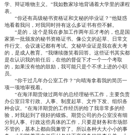
学、辩证唯物主义。”我如数家珍地背诵着大学里的课程
表。
“你还有高级秘书资格证和文秘的毕业证？”他疑惑
地看着我问，对我同时持有这么多证书有些不解。
“是的，这个是我在参加工作两年后才考的，也是国
家第一批颁发的秘书资格证书。像公文的起草、日常文
件行文、会议速记都有考试。文秘毕业证是我在夜大考
的，是成人教育。”我继续微笑着回答。这些证书其实都
是在认识我的前任后，在他的督促下才一个一个考取
的，如果没有他的鼓励，我可能只是个不求上进的小职
员。
“你干过几年办公室工作？”向晴海拿着我的简历一
项一项地审视着。
“在海洋期货做过两年的总经理秘书工作，主要负责
办公室日常行政、人事、制度起草、文件下发、组织各
种会议。”在海洋期货的工作经历的给了我非常多的经
验，对我起到了很好的锻炼。期货公司的办公室没有细
分到人事、行政这些具体的工作，只要是财务和市场部
不管的，基本上都由我兼管了。所以各种大大小小的事