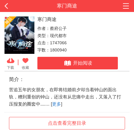
寒门商途
寒门商途
作者：蔡府公子
类型：现代都市
点击：1747066
字数：1800940
|
开始阅读
下载
收藏
简介：
苦追五年的女朋友，在即将结婚前夕却当着钟山的面出
轨，糟到重创的钟山，还没有从悲痛中走出，又落入了打
压报复的圈套中....… [
更多
]
点击查看完整目录