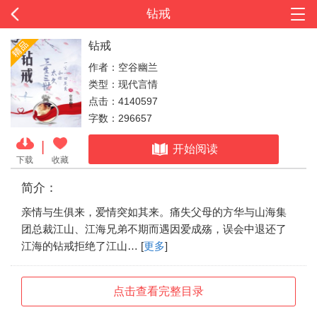
钻戒
钻戒
作者：空谷幽兰
类型：现代言情
点击：4140597
字数：296657
|
开始阅读
下载
收藏
简介：
亲情与生俱来，爱情突如其来。痛失父母的方华与山海集
团总裁江山、江海兄弟不期而遇因爱成殇，误会中退还了
江海的钻戒拒绝了江山… [
更多
]
点击查看完整目录