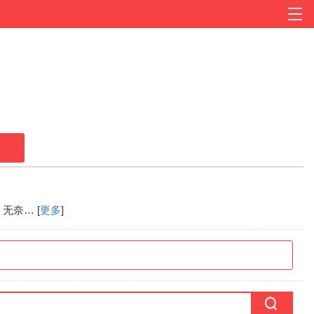
奈… [
更多
]