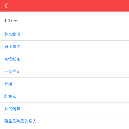
1-19
莫名吻痕
摊上事了
奇怪纸条
一切注定
尸斑
红嫁衣
我的选择
陌生又熟悉的客人