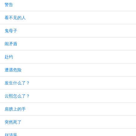
警告
看不见的人
鬼母子
闹矛盾
赴约
遭遇危险
发生什么了？
云熙怎么了？
肩膀上的手
突然死了
赵清风